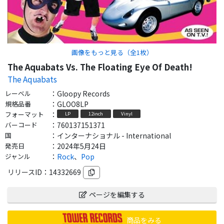
画像をもっと見る（全
1
枚）
The Aquabats Vs. The Floating Eye Of Death!
The Aquabats
レーベル
：
Gloopy Records
規格品番
：
GLOO8LP
フォーマット
：
LP
12inch
Vinyl
バーコード
：
760137151371
国
：
インターナショナル - International
発売日
：
2024年5月24日
ジャンル
：
Rock
、
Pop
リリースID：
14332669
ページを編集する
商品をみる