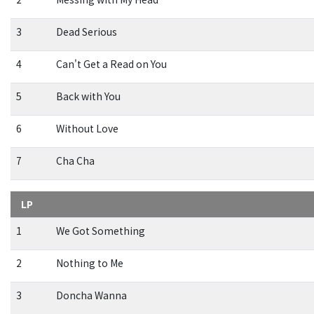
3
Dead Serious
4
Can't Get a Read on You
5
Back with You
6
Without Love
7
Cha Cha
LP
1
We Got Something
2
Nothing to Me
3
Doncha Wanna