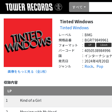
すべて
Tinted Windows
Tinted Windows
レーベル
：
BMG
規格品番
：
BGRT9849961
フォーマット
：
LP
12inch
バーコード
：
4050538984996
国
：
インターナショナル - 
発売日
：
2024年4月20日
ジャンル
：
Rock
、
Pop
画像をもっと見る（全
1
枚）
収録内容
LP
1
Kind of a Girl
2
Messing with My Head