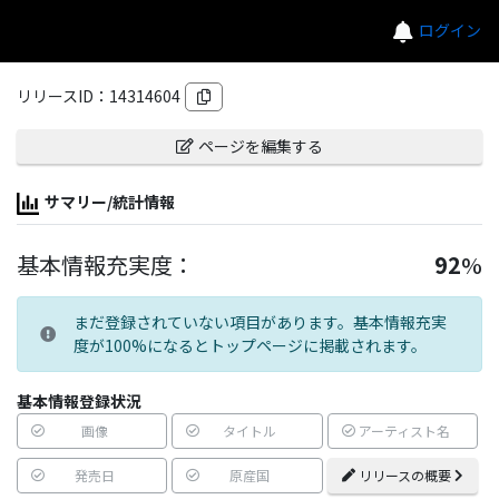
ログイン
リリースID：
14314604
ページを編集する
サマリー/統計情報
基本情報充実度：
92
%
まだ登録されていない項目があります。基本情報充実
度が100%になるとトップページに掲載されます。
基本情報登録状況
画像
タイトル
アーティスト名
発売日
原産国
リリースの概要