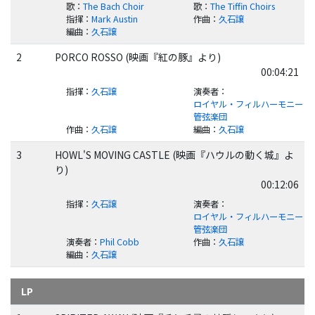
歌
：
The Bach Choir
歌
：
The Tiffin Choirs
指揮
：
Mark Austin
作曲
：
久石譲
編曲
：
久石譲
2
PORCO ROSSO (映画『紅の豚』より)
00:04:21
指揮
：
久石譲
演奏者
：
ロイヤル・フィルハーモニー
管弦楽団
作曲
：
久石譲
編曲
：
久石譲
3
HOWL'S MOVING CASTLE (映画『ハウルの動く城』よ
り)
00:12:06
指揮
：
久石譲
演奏者
：
ロイヤル・フィルハーモニー
管弦楽団
演奏者
：
Phil Cobb
作曲
：
久石譲
編曲
：
久石譲
LP