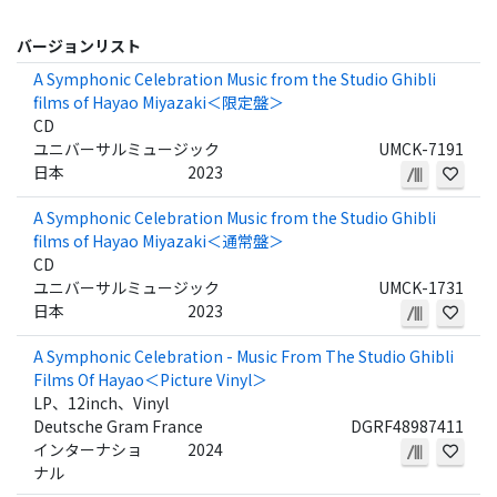
バージョンリスト
A Symphonic Celebration Music from the Studio Ghibli
films of Hayao Miyazaki＜限定盤＞
CD
ユニバーサルミュージック
UMCK-7191
日本
2023
A Symphonic Celebration Music from the Studio Ghibli
films of Hayao Miyazaki＜通常盤＞
CD
ユニバーサルミュージック
UMCK-1731
日本
2023
A Symphonic Celebration - Music From The Studio Ghibli
Films Of Hayao＜Picture Vinyl＞
LP、12inch、Vinyl
Deutsche Gram France
DGRF48987411
インターナショ
2024
ナル