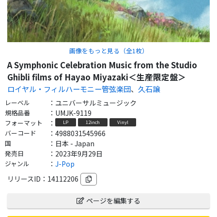
画像をもっと見る（全
1
枚）
A Symphonic Celebration Music from the Studio
Ghibli films of Hayao Miyazaki＜生産限定盤＞
ロイヤル・フィルハーモニー管弦楽団
、
久石譲
レーベル
：
ユニバーサルミュージック
規格品番
：
UMJK-9119
フォーマット
：
LP
12inch
Vinyl
バーコード
：
4988031545966
国
：
日本 - Japan
発売日
：
2023年9月29日
ジャンル
：
J-Pop
リリースID：
14112206
ページを編集する