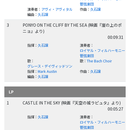
管弦楽団
演奏者
：
アヴィ・アヴィタル
作曲
：
久石譲
編曲
：
久石譲
3
PONYO ON THE CLIFF BY THE SEA (映画『崖の上のポ
ニョ』より)
00:09:31
指揮
：
久石譲
演奏者
：
ロイヤル・フィルハーモニー
管弦楽団
歌
：
歌
：
The Bach Choir
グレース・デイヴィッドソン
指揮
：
Mark Austin
作曲
：
久石譲
編曲
：
久石譲
LP
1
CASTLE IN THE SKY (映画『天空の城ラピュタ』より)
00:05:27
指揮
：
久石譲
演奏者
：
ロイヤル・フィルハーモニー
管弦楽団