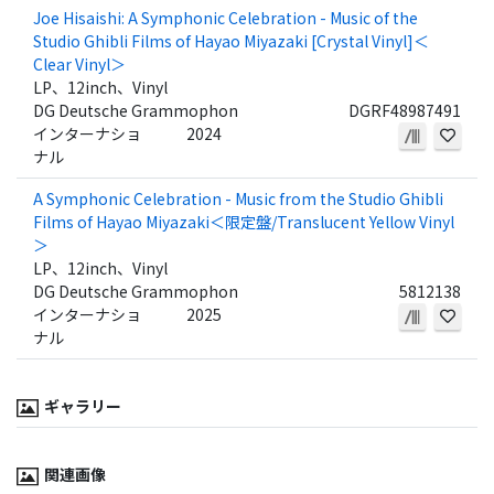
Joe Hisaishi: A Symphonic Celebration - Music of the
Studio Ghibli Films of Hayao Miyazaki [Crystal Vinyl]＜
Clear Vinyl＞
LP、12inch、Vinyl
DG Deutsche Grammophon
DGRF48987491
インターナショ
2024
ナル
A Symphonic Celebration - Music from the Studio Ghibli
Films of Hayao Miyazaki＜限定盤/Translucent Yellow Vinyl
＞
LP、12inch、Vinyl
DG Deutsche Grammophon
5812138
インターナショ
2025
ナル
ギャラリー
関連画像