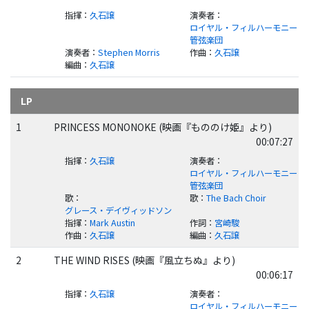
指揮
：
久石譲
演奏者
：
ロイヤル・フィルハーモニー
管弦楽団
演奏者
：
Stephen Morris
作曲
：
久石譲
編曲
：
久石譲
LP
1
PRINCESS MONONOKE (映画『もののけ姫』より)
00:07:27
指揮
：
久石譲
演奏者
：
ロイヤル・フィルハーモニー
管弦楽団
歌
：
歌
：
The Bach Choir
グレース・デイヴィッドソン
指揮
：
Mark Austin
作詞
：
宮崎駿
作曲
：
久石譲
編曲
：
久石譲
2
THE WIND RISES (映画『風立ちぬ』より)
00:06:17
指揮
：
久石譲
演奏者
：
ロイヤル・フィルハーモニー