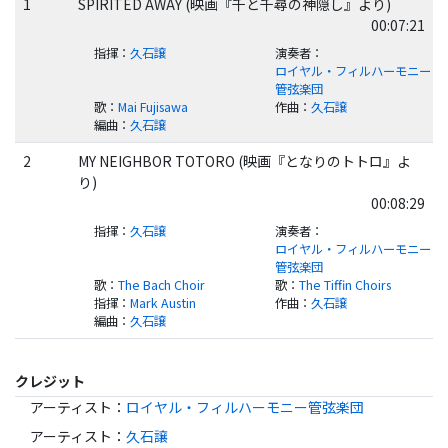
1
SPIRITED AWAY (映画『千と千尋の神隠し』より)
00:07:21
指揮
：
久石譲
演奏者
：
ロイヤル・フィルハーモニー
管弦楽団
歌
：
Mai Fujisawa
作曲
：
久石譲
編曲
：
久石譲
2
MY NEIGHBOR TOTORO (映画『となりのトトロ』よ
り)
00:08:29
指揮
：
久石譲
演奏者
：
ロイヤル・フィルハーモニー
管弦楽団
歌
：
The Bach Choir
歌
：
The Tiffin Choirs
指揮
：
Mark Austin
作曲
：
久石譲
編曲
：
久石譲
クレジット
アーティスト
：
ロイヤル・フィルハーモニー管弦楽団
アーティスト
：
久石譲