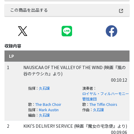
この商品を出品する
収録内容
LP
1
NAUSICAA OF THE VALLEY OF THE WIND (映画『風の
谷のナウシカ』より)
00:10:12
指揮
：
久石譲
演奏者
：
ロイヤル・フィルハーモニー
管弦楽団
歌
：
The Bach Choir
歌
：
The Tiffin Choirs
指揮
：
Mark Austin
作曲
：
久石譲
編曲
：
久石譲
2
KIKI'S DELIVERY SERVICE (映画『魔女の宅急便』より)
00:09:06