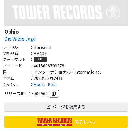
Ophio
Die Wilde Jagd
レーベル
：
Bureau B
規格品番
：
BB407
フォーマット
：
CD
バーコード
：
4015698799378
国
：
インターナショナル - International
発売日
：
2023年2月24日
ジャンル
：
Rock
、
Pop
リリースID：
13906964
ページを編集する
商品をみる