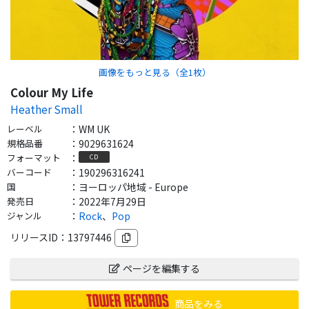
画像をもっと見る（全
1
枚）
Colour My Life
Heather Small
レーベル
：
WM UK
規格品番
：
9029631624
フォーマット
：
CD
バーコード
：
190296316241
国
：
ヨーロッパ地域 - Europe
発売日
：
2022年7月29日
ジャンル
：
Rock
、
Pop
リリースID：
13797446
ページを編集する
商品をみる