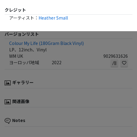
クレジット
アーティスト
：
Heather Small
バージョンリスト
Colour My Life (180Gram Black Vinyl)
LP、12inch、Vinyl
WM UK
9029631626
ヨーロッパ地域
2022
ギャラリー
関連画像
Notes