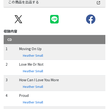
この商品を出品する
収録内容
CD
1
Moving On Up
Heather Small
2
Love Me Or Not
Heather Small
3
How Can I Love You More
Heather Small
4
Proud
Heather Small