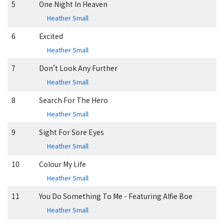
5
One Night In Heaven
Heather Small
6
Excited
Heather Small
7
Don't Look Any Further
Heather Small
8
Search For The Hero
Heather Small
9
Sight For Sore Eyes
Heather Small
10
Colour My Life
Heather Small
11
You Do Something To Me - Featuring Alfie Boe
Heather Small