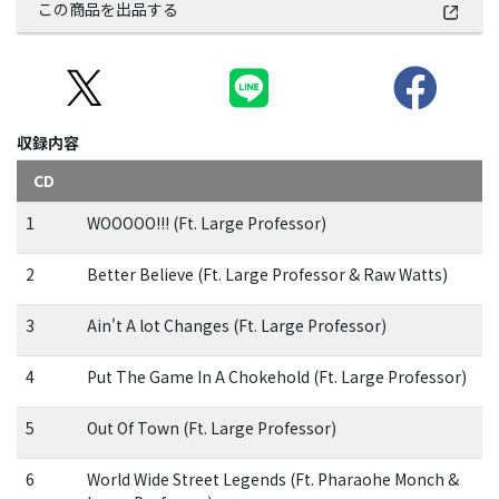
この商品を出品する
収録内容
CD
1
WOOOOO!!! (Ft. Large Professor)
2
Better Believe (Ft. Large Professor & Raw Watts)
3
Ain't A lot Changes (Ft. Large Professor)
4
Put The Game In A Chokehold (Ft. Large Professor)
5
Out Of Town (Ft. Large Professor)
6
World Wide Street Legends (Ft. Pharaohe Monch &