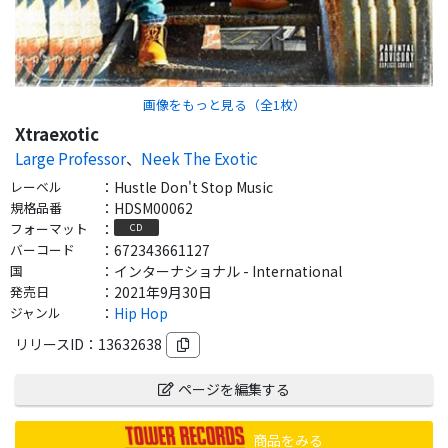
画像をもっと見る（全
1
枚）
Xtraexotic
Large Professor
、
Neek The Exotic
レーベル
：
Hustle Don't Stop Music
規格品番
：
HDSM00062
フォーマット
：
CD
バーコード
：
672343661127
国
：
インターナショナル - International
発売日
：
2021年9月30日
ジャンル
：
Hip Hop
リリースID：
13632638
ページを編集する
商品をみる