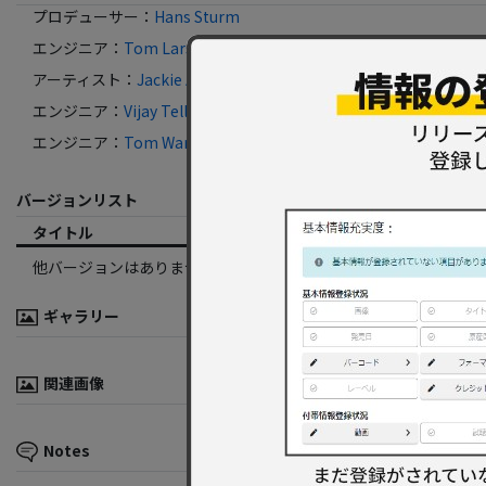
プロデューサー
：
Hans Sturm
エンジニア
：
Tom Larson
アーティスト
：
Jackie Allen
エンジニア
：
Vijay Tellis Nayak
エンジニア
：
Tom Ware
バージョンリスト
タイトル
フォーマット
レーベル
他バージョンはありません。
ギャラリー
関連画像
Notes