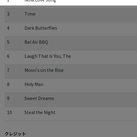
3
Time
4
Dark Butterflies
5
Bel Air BBQ
6
Laugh That Is You, The
7
Moon's on the Rise
8
Holy Man
9
Sweet Dreams
10
Steal the Night
クレジット