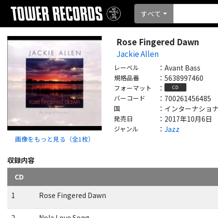
すべて
Rose Fingered Dawn
Jackie Allen
レーベル
：
Avant Bass
規格品番
：
5638997460
フォーマット
：
CD
バーコード
：
700261456485
国
：
インターナショナル - 
発売日
：
2017年10月6日
ジャンル
：
Jazz
画像をもっと見る（全
1
枚）
収録内容
CD
1
Rose Fingered Dawn
2
Nola Love Song