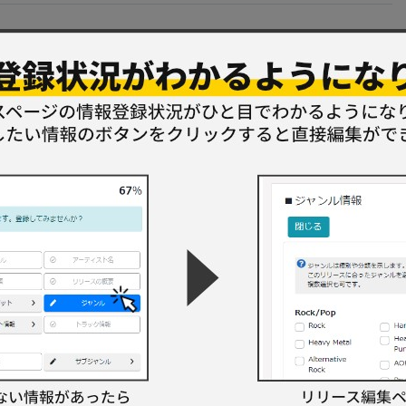
規格品番
国
発売年