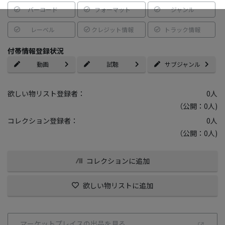
バーコード
フォーマット
ジャンル
レーベル
クレジット情報
トラック情報
付帯情報登録状況
動画
試聴
サブジャンル
欲しい物リスト登録者：
0
人
（公開：0人)
コレクション登録者：
0
人
（公開：0人)
コレクションに追加
欲しい物リストに追加
マーケットプレイスの出品を見る