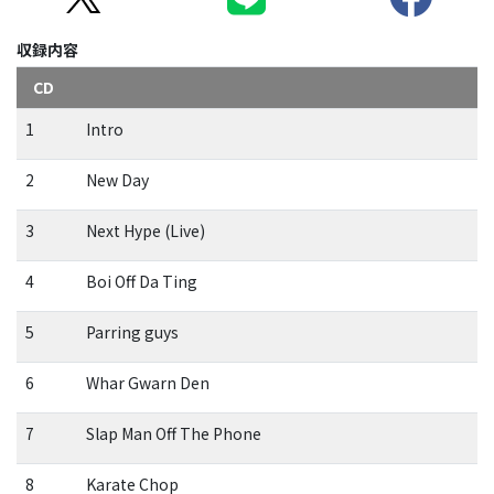
収録内容
CD
1
Intro
2
New Day
3
Next Hype (Live)
4
Boi Off Da Ting
5
Parring guys
6
Whar Gwarn Den
7
Slap Man Off The Phone
8
Karate Chop