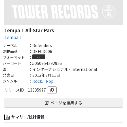
Tempa T All-Star Pars
Tempa T
レーベル
：
Defenders
規格品番
：
DEFCD006
フォーマット
：
CD
バーコード
：
5050954292926
国
：
インターナショナル - International
発売日
：
2013年2月11日
ジャンル
：
Rock
、
Pop
リリースID：
13335977
ページを編集する
サマリー/統計情報