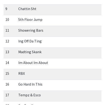
9
Chattin Sht
10
5th Floor Jump
11
Showering Bars
12
Ing Off Da Ting
13
Madting Skank
14
Im About Im About
15
RBX
16
Go Hard In This
17
Tempz & Esco