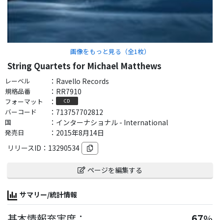
画像をもっと見る（全
1
枚）
String Quartets for Michael Matthews
レーベル
：
Ravello Records
規格品番
：
RR7910
フォーマット
：
CD
バーコード
：
713757702812
国
：
インターナショナル - International
発売日
：
2015年8月14日
リリースID：
13290534
ページを編集する
サマリー/統計情報
基本情報充実度：
67
%