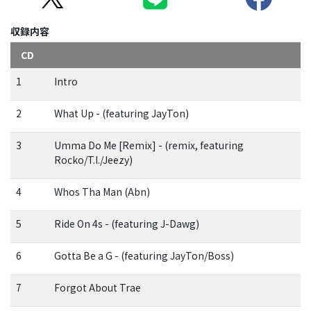
収録内容
CD
1
Intro
2
What Up - (featuring JayTon)
3
Umma Do Me [Remix] - (remix, featuring
Rocko/T.I./Jeezy)
4
Whos Tha Man (Abn)
5
Ride On 4s - (featuring J-Dawg)
6
Gotta Be a G - (featuring JayTon/Boss)
7
Forgot About Trae