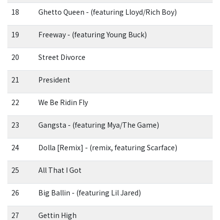
18
Ghetto Queen - (featuring Lloyd/Rich Boy)
19
Freeway - (featuring Young Buck)
20
Street Divorce
21
President
22
We Be Ridin Fly
23
Gangsta - (featuring Mya/The Game)
24
Dolla [Remix] - (remix, featuring Scarface)
25
All That I Got
26
Big Ballin - (featuring Lil Jared)
27
Gettin High