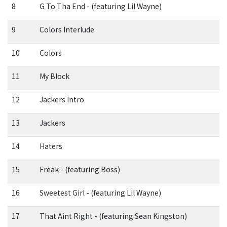
8
G To Tha End - (featuring Lil Wayne)
9
Colors Interlude
10
Colors
11
My Block
12
Jackers Intro
13
Jackers
14
Haters
15
Freak - (featuring Boss)
16
Sweetest Girl - (featuring Lil Wayne)
17
That Aint Right - (featuring Sean Kingston)