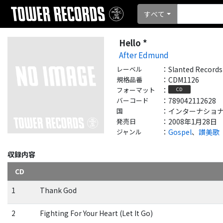
すべて
Hello *
After Edmund
レーベル
：
Slanted Records
規格品番
：
CDM1126
フォーマット
：
CD
バーコード
：
789042112628
国
：
インターナショナル - 
発売日
：
2008年1月28日
ジャンル
：
Gospel
、
讃美歌
収録内容
CD
1
Thank God
2
Fighting For Your Heart (Let It Go)