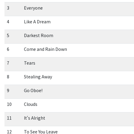
3
Everyone
4
Like A Dream
5
Darkest Room
6
Come and Rain Down
7
Tears
8
Stealing Away
9
Go Oboe!
10
Clouds
11
It's Alright
12
To See You Leave