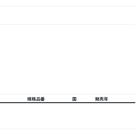
規格品番
国
発売年