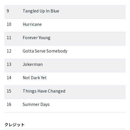
9
Tangled Up In Blue
10
Hurricane
11
Forever Young
12
Gotta Serve Somebody
13
Jokerman
14
Not Dark Yet
15
Things Have Changed
16
Summer Days
クレジット