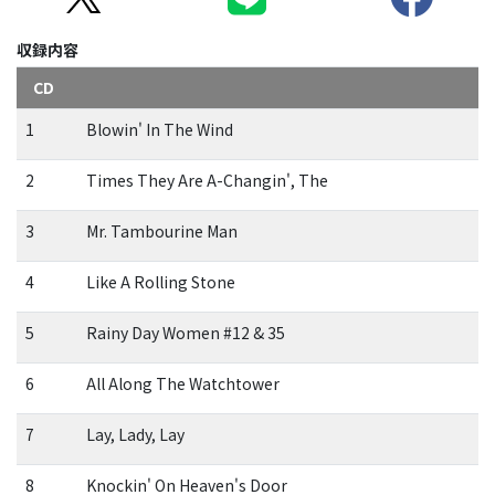
収録内容
CD
1
Blowin' In The Wind
2
Times They Are A-Changin', The
3
Mr. Tambourine Man
4
Like A Rolling Stone
5
Rainy Day Women #12 & 35
6
All Along The Watchtower
7
Lay, Lady, Lay
8
Knockin' On Heaven's Door