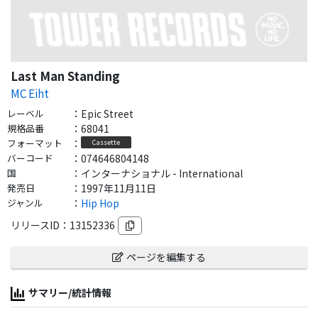
Last Man Standing
MC Eiht
レーベル
：
Epic Street
規格品番
：
68041
フォーマット
：
Cassette
バーコード
：
074646804148
国
：
インターナショナル - International
発売日
：
1997年11月11日
ジャンル
：
Hip Hop
リリースID：
13152336
ページを編集する
サマリー/統計情報