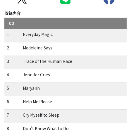
収録内容
CD
1
Everyday Magic
2
Madeleine Says
3
Trace of the Human Race
4
Jennifer Cries
5
Maryann
6
Help Me Please
7
Cry Myself to Sleep
8
Don't Know What to Do