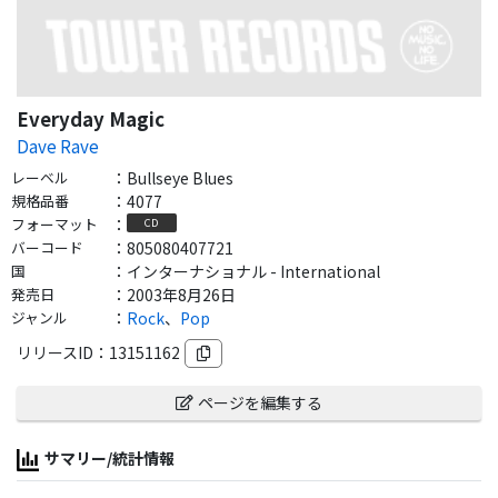
Everyday Magic
Dave Rave
レーベル
：
Bullseye Blues
規格品番
：
4077
フォーマット
：
CD
バーコード
：
805080407721
国
：
インターナショナル - International
発売日
：
2003年8月26日
ジャンル
：
Rock
、
Pop
リリースID：
13151162
ページを編集する
サマリー/統計情報