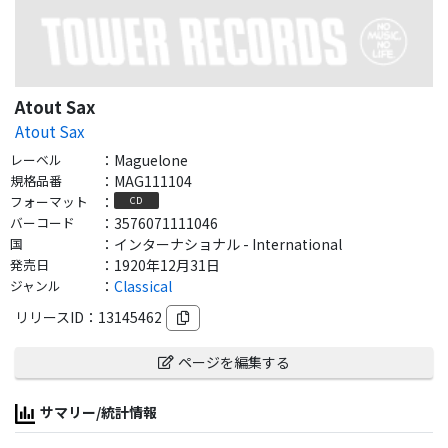
Atout Sax
Atout Sax
レーベル
：
Maguelone
規格品番
：
MAG111104
フォーマット
：
CD
バーコード
：
3576071111046
国
：
インターナショナル - International
発売日
：
1920年12月31日
ジャンル
：
Classical
リリースID：
13145462
ページを編集する
サマリー/統計情報