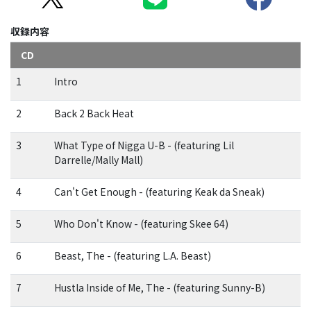
収録内容
CD
1
Intro
2
Back 2 Back Heat
3
What Type of Nigga U-B - (featuring Lil
Darrelle/Mally Mall)
4
Can't Get Enough - (featuring Keak da Sneak)
5
Who Don't Know - (featuring Skee 64)
6
Beast, The - (featuring L.A. Beast)
7
Hustla Inside of Me, The - (featuring Sunny-B)