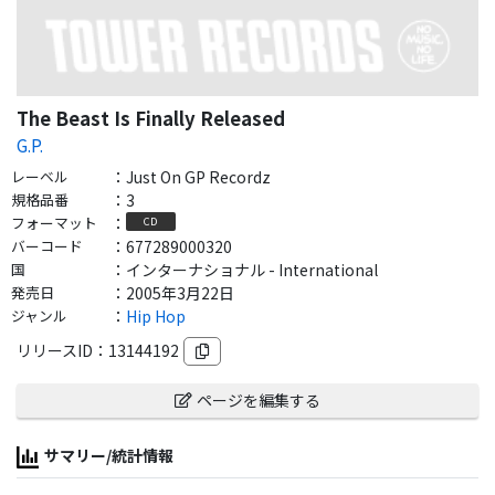
The Beast Is Finally Released
G.P.
レーベル
：
Just On GP Recordz
規格品番
：
3
フォーマット
：
CD
バーコード
：
677289000320
国
：
インターナショナル - International
発売日
：
2005年3月22日
ジャンル
：
Hip Hop
リリースID：
13144192
ページを編集する
サマリー/統計情報