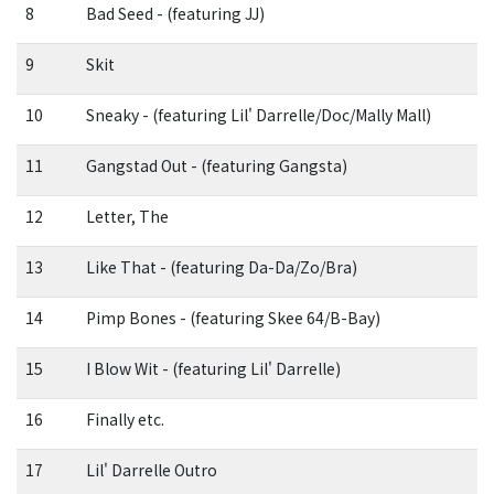
8
Bad Seed - (featuring JJ)
9
Skit
10
Sneaky - (featuring Lil' Darrelle/Doc/Mally Mall)
11
Gangstad Out - (featuring Gangsta)
12
Letter, The
13
Like That - (featuring Da-Da/Zo/Bra)
14
Pimp Bones - (featuring Skee 64/B-Bay)
15
I Blow Wit - (featuring Lil' Darrelle)
16
Finally etc.
17
Lil' Darrelle Outro