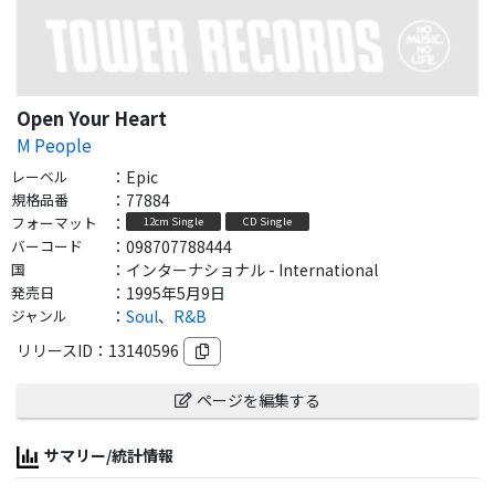
Open Your Heart
M People
レーベル
：
Epic
規格品番
：
77884
フォーマット
：
12cm Single
CD Single
バーコード
：
098707788444
国
：
インターナショナル - International
発売日
：
1995年5月9日
ジャンル
：
Soul
、
R&B
リリースID：
13140596
ページを編集する
サマリー/統計情報