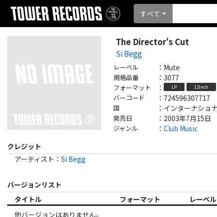
すべて
The Director's Cut
Si Begg
レーベル
：
Mute
規格品番
：
3077
フォーマット
：
LP
12inch
バーコード
：
724596307717
国
：
インターナショナル - 
発売日
：
2003年7月15日
ジャンル
：
Club Music
クレジット
アーティスト
：
Si Begg
バージョンリスト
タイトル
フォーマット
レーベル
他バージョンはありません。