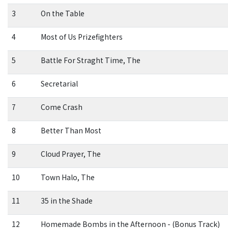
3
On the Table
4
Most of Us Prizefighters
5
Battle For Straght Time, The
6
Secretarial
7
Come Crash
8
Better Than Most
9
Cloud Prayer, The
10
Town Halo, The
11
35 in the Shade
12
Homemade Bombs in the Afternoon - (Bonus Track)