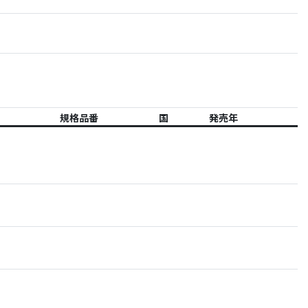
規格品番
国
発売年