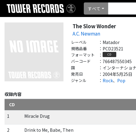
すべて
The Slow Wonder
A.C. Newman
レーベル
：
Matador
規格品番
：
PCD23521
フォーマット
：
CD
バーコード
：
766487550345
国
：
インターナショナル - 
発売日
：
2004年5月25日
ジャンル
：
Rock
、
Pop
収録内容
CD
1
Miracle Drug
2
Drink to Me, Babe, Then