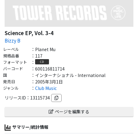
Science EP, Vol. 3-4
Bizzy B
レーベル
：
Planet Mu
規格品番
：
117
フォーマット
：
CD
バーコード
：
600116811714
国
：
インターナショナル - International
発売日
：
2005年3月1日
ジャンル
：
Club Music
リリースID：
13115734
ページを編集する
サマリー/統計情報