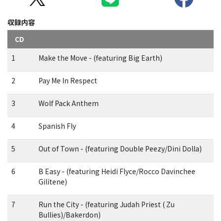
収録内容
CD
1
Make the Move - (featuring Big Earth)
2
Pay Me In Respect
3
Wolf Pack Anthem
4
Spanish Fly
5
Out of Town - (featuring Double Peezy/Dini Dolla)
6
B Easy - (featuring Heidi Flyce/Rocco Davinchee
Gilitene)
7
Run the City - (featuring Judah Priest ( Zu
Bullies)/Bakerdon)