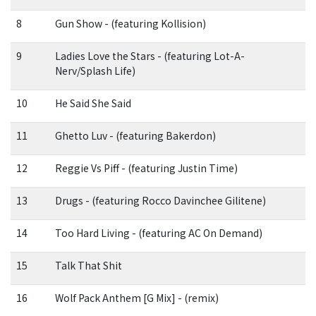
8
Gun Show - (featuring Kollision)
9
Ladies Love the Stars - (featuring Lot-A-
Nerv/Splash Life)
10
He Said She Said
11
Ghetto Luv - (featuring Bakerdon)
12
Reggie Vs Piff - (featuring Justin Time)
13
Drugs - (featuring Rocco Davinchee Gilitene)
14
Too Hard Living - (featuring AC On Demand)
15
Talk That Shit
16
Wolf Pack Anthem [G Mix] - (remix)