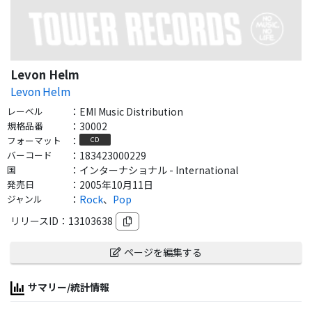
Levon Helm
Levon Helm
レーベル
：
EMI Music Distribution
規格品番
：
30002
フォーマット
：
CD
バーコード
：
183423000229
国
：
インターナショナル - International
発売日
：
2005年10月11日
ジャンル
：
Rock
、
Pop
リリースID：
13103638
ページを編集する
サマリー/統計情報