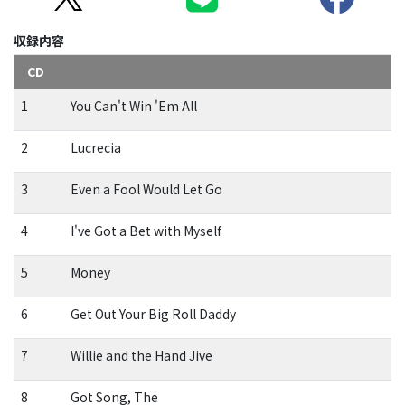
収録内容
CD
1
You Can't Win 'Em All
2
Lucrecia
3
Even a Fool Would Let Go
4
I've Got a Bet with Myself
5
Money
6
Get Out Your Big Roll Daddy
7
Willie and the Hand Jive
8
Got Song, The