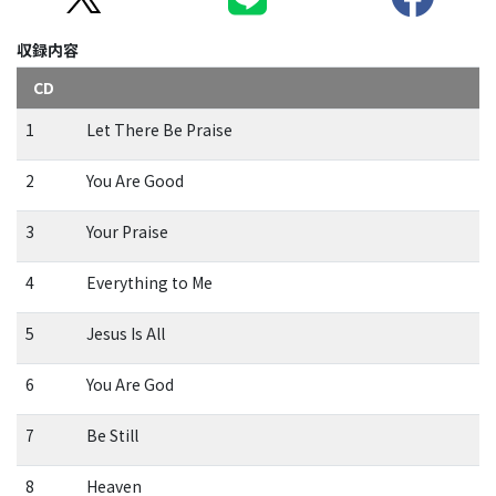
収録内容
CD
1
Let There Be Praise
2
You Are Good
3
Your Praise
4
Everything to Me
5
Jesus Is All
6
You Are God
7
Be Still
8
Heaven