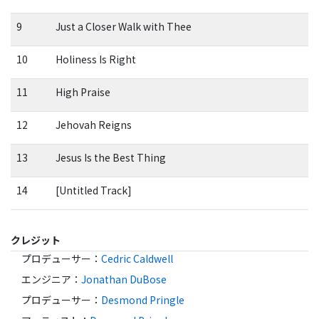
9
Just a Closer Walk with Thee
10
Holiness Is Right
11
High Praise
12
Jehovah Reigns
13
Jesus Is the Best Thing
14
[Untitled Track]
クレジット
プロデューサー
：
Cedric Caldwell
エンジニア
：
Jonathan DuBose
プロデューサー
：
Desmond Pringle