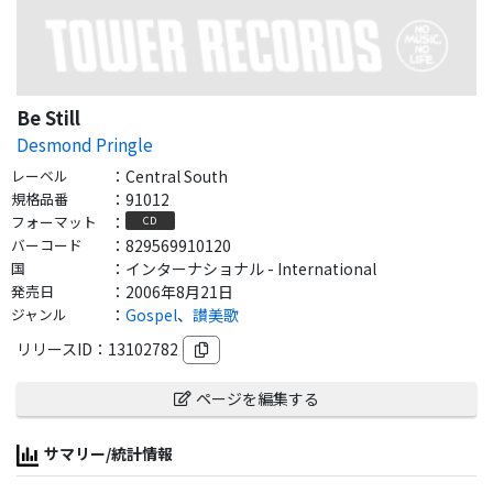
Be Still
Desmond Pringle
レーベル
：
Central South
規格品番
：
91012
フォーマット
：
CD
バーコード
：
829569910120
国
：
インターナショナル - International
発売日
：
2006年8月21日
ジャンル
：
Gospel
、
讃美歌
リリースID：
13102782
ページを編集する
サマリー/統計情報