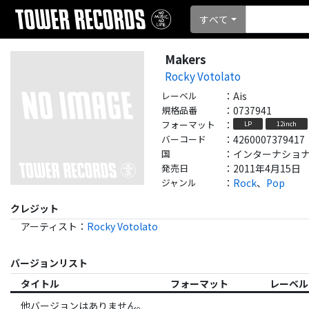
すべて
Makers
Rocky Votolato
レーベル
：
Ais
規格品番
：
0737941
フォーマット
：
LP
12inch
バーコード
：
4260007379417
国
：
インターナショナル - 
発売日
：
2011年4月15日
ジャンル
：
Rock
、
Pop
クレジット
アーティスト
：
Rocky Votolato
バージョンリスト
タイトル
フォーマット
レーベル
他バージョンはありません。