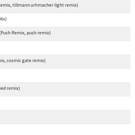
Remix, tillmann urhmacher light remix)
Mix)
(Push Remix, push remix)
ix, cosmic gate remix)
ved remix)