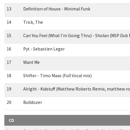
13
Definition of House - Minimal Funk
14
Trick, The
15
Can You Feel (What I'm Going Thru) - Sholan (MSP Dub 
16
Pyt - Sebastien Leger
17
Want Me
18
Shifter - Timo Maas (Full Vocal mix)
19
Alright - Kidstuff (Matthew Roberts Remix, matthew ro
20
Bulldozer
CD