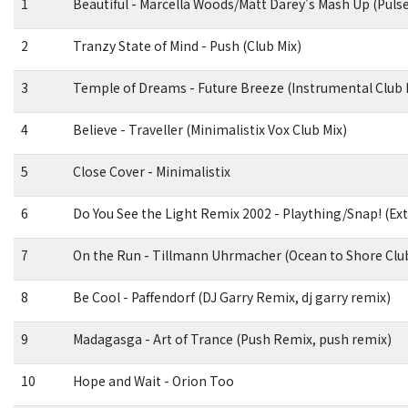
1
Beautiful - Marcella Woods/Matt Darey's Mash Up (Puls
2
Tranzy State of Mind - Push (Club Mix)
3
Temple of Dreams - Future Breeze (Instrumental Club 
4
Believe - Traveller (Minimalistix Vox Club Mix)
5
Close Cover - Minimalistix
6
Do You See the Light Remix 2002 - Plaything/Snap! (Ex
7
On the Run - Tillmann Uhrmacher (Ocean to Shore Clu
8
Be Cool - Paffendorf (DJ Garry Remix, dj garry remix)
9
Madagasga - Art of Trance (Push Remix, push remix)
10
Hope and Wait - Orion Too