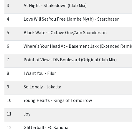
3
At Night - Shakedown (Club Mix)
4
Love Will Set You Free (Jambe Myth) - Starchaser
5
Black Water - Octave One/Ann Saunderson
6
Where's Your Head At - Basement Jaxx (Extended Remix
7
Point of View - DB Boulevard (Original Club Mix)
8
I Want You - Filur
9
So Lonely - Jakatta
10
Young Hearts - Kings of Tomorrow
11
Joy
12
Glitterball - FC Kahuna