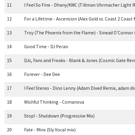
11
I Feel So Fine - Dhany/KMC (Tillman Uhrmacher Light 
12
For a Lifetime - Ascension (Alex Gold vs. Coast 2 Coast 
13
Troy (The Phoenix from the Flame) - Sinead O'Connor 
14
Good Time - DJ Peran
15
DJs, Fans and Freaks - Blank & Jones (Cosmic Gate Rem
16
Forever - Dee Dee
17
I Feel Stereo - Dino Lenny (Adam Dived Remix, adam di
18
Wishful Thinking - Comanova
19
Stop! - Shutdown (Progressive Mix)
20
Fate - Minx (Sly Vocal mix)