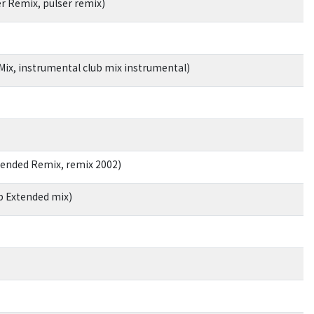
er Remix, pulser remix)
Mix, instrumental club mix instrumental)
tended Remix, remix 2002)
b Extended mix)