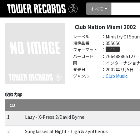
すべて
Club Nation Miami 2002
レーベル
：
Ministry Of Sou
規格品番
：
355056
フォーマット
：
CD
バーコード
：
766488865127
国
：
インターナショナル - 
発売日
：
2002年7月5日
ジャンル
：
Club Music
収録内容
CD
1
Lazy - X-Press 2/David Byrne
2
Sunglasses at Night - Tiga & Zyntherius