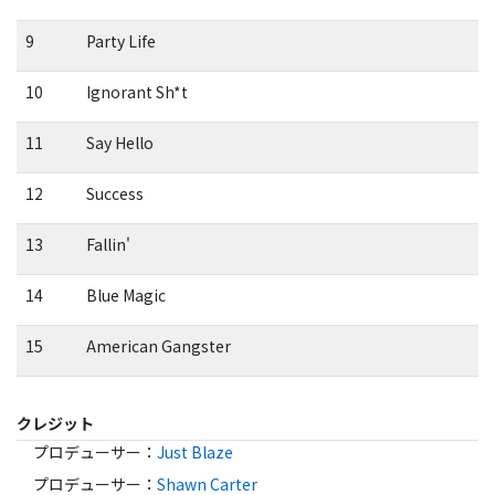
9
Party Life
10
Ignorant Sh*t
11
Say Hello
12
Success
13
Fallin'
14
Blue Magic
15
American Gangster
クレジット
プロデューサー
：
Just Blaze
プロデューサー
：
Shawn Carter