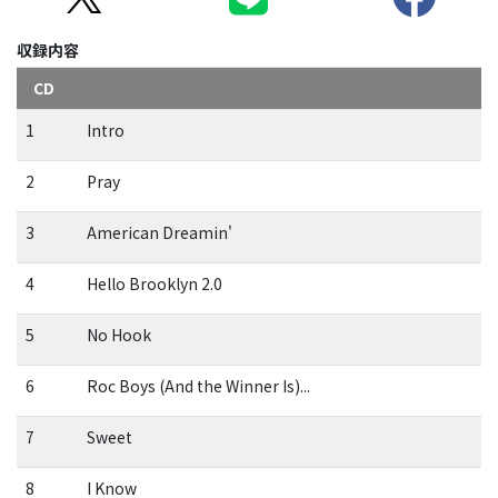
収録内容
CD
1
Intro
2
Pray
3
American Dreamin'
4
Hello Brooklyn 2.0
5
No Hook
6
Roc Boys (And the Winner Is)...
7
Sweet
8
I Know