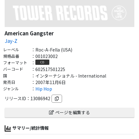
American Gangster
Jay-Z
レーベル
：
Roc-A-Fella (USA)
規格品番
：
001023002
フォーマット
：
CD
バーコード
：
602517501225
国
：
インターナショナル - International
発売日
：
2007年11月6日
ジャンル
：
Hip Hop
リリースID：
13086942
ページを編集する
サマリー/統計情報