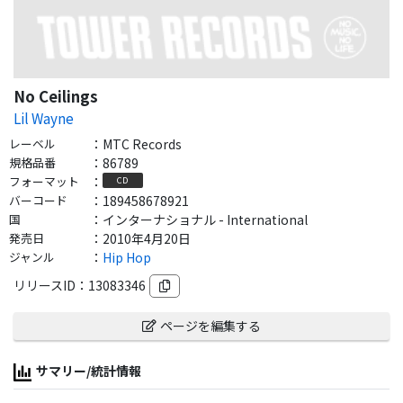
No Ceilings
Lil Wayne
レーベル
：
MTC Records
規格品番
：
86789
フォーマット
：
CD
バーコード
：
189458678921
国
：
インターナショナル - International
発売日
：
2010年4月20日
ジャンル
：
Hip Hop
リリースID：
13083346
ページを編集する
サマリー/統計情報