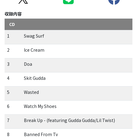
収録内容
CD
1
Swag Surf
2
Ice Cream
3
Doa
4
Skit Gudda
5
Wasted
6
Watch My Shoes
7
Break Up - (featuring Gudda Gudda/Lil Twist)
8
Banned From Tv