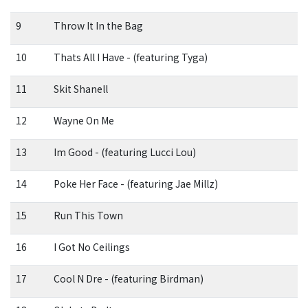
9
Throw It In the Bag
10
Thats All I Have - (featuring Tyga)
11
Skit Shanell
12
Wayne On Me
13
Im Good - (featuring Lucci Lou)
14
Poke Her Face - (featuring Jae Millz)
15
Run This Town
16
I Got No Ceilings
17
Cool N Dre - (featuring Birdman)