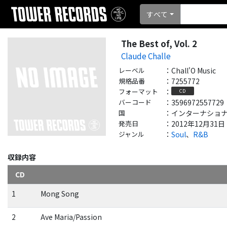
すべて
The Best of, Vol. 2
Claude Challe
レーベル
：
Chall'O Music
規格品番
：
7255772
フォーマット
：
CD
バーコード
：
3596972557729
国
：
インターナショナル - 
発売日
：
2012年12月31日
ジャンル
：
Soul
、
R&B
収録内容
CD
1
Mong Song
2
Ave Maria/Passion