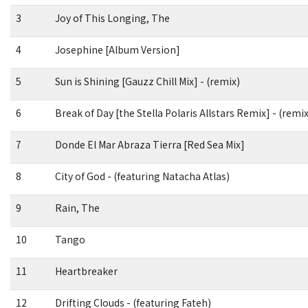
3
Joy of This Longing, The
4
Josephine [Album Version]
5
Sun is Shining [Gauzz Chill Mix] - (remix)
6
Break of Day [the Stella Polaris Allstars Remix] - (remix
7
Donde El Mar Abraza Tierra [Red Sea Mix]
8
City of God - (featuring Natacha Atlas)
9
Rain, The
10
Tango
11
Heartbreaker
12
Drifting Clouds - (featuring Fateh)