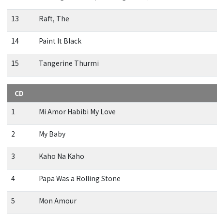
13
Raft, The
14
Paint It Black
15
Tangerine Thurmi
CD
1
Mi Amor Habibi My Love
2
My Baby
3
Kaho Na Kaho
4
Papa Was a Rolling Stone
5
Mon Amour