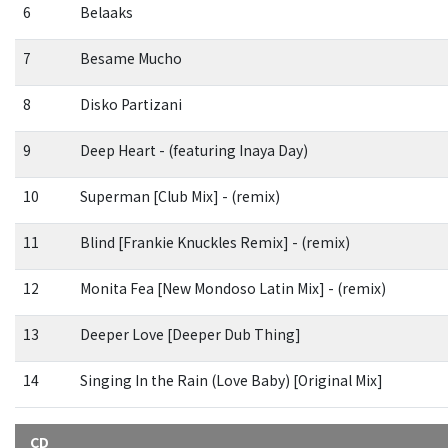
6
Belaaks
7
Besame Mucho
8
Disko Partizani
9
Deep Heart - (featuring Inaya Day)
10
Superman [Club Mix] - (remix)
11
Blind [Frankie Knuckles Remix] - (remix)
12
Monita Fea [New Mondoso Latin Mix] - (remix)
13
Deeper Love [Deeper Dub Thing]
14
Singing In the Rain (Love Baby) [Original Mix]
CD