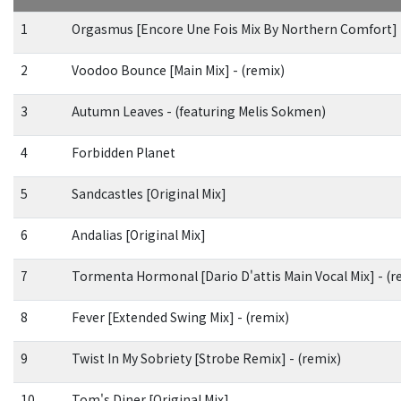
1
Orgasmus [Encore Une Fois Mix By Northern Comfort] 
2
Voodoo Bounce [Main Mix] - (remix)
3
Autumn Leaves - (featuring Melis Sokmen)
4
Forbidden Planet
5
Sandcastles [Original Mix]
6
Andalias [Original Mix]
7
Tormenta Hormonal [Dario D'attis Main Vocal Mix] - (r
8
Fever [Extended Swing Mix] - (remix)
9
Twist In My Sobriety [Strobe Remix] - (remix)
10
Tom's Diner [Original Mix]