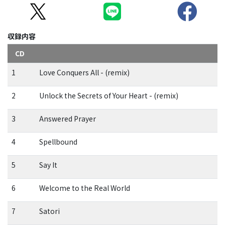
収録内容
CD
1
Love Conquers All - (remix)
2
Unlock the Secrets of Your Heart - (remix)
3
Answered Prayer
4
Spellbound
5
Say It
6
Welcome to the Real World
7
Satori