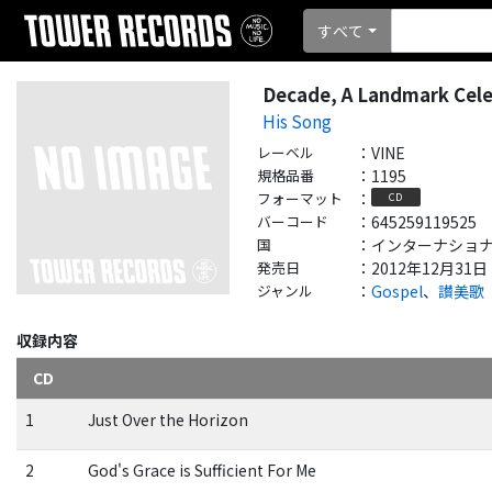
すべて
Decade, A Landmark Cele
His Song
レーベル
：
VINE
規格品番
：
1195
フォーマット
：
CD
バーコード
：
645259119525
国
：
インターナショナル - 
発売日
：
2012年12月31日
ジャンル
：
Gospel
、
讃美歌
収録内容
CD
1
Just Over the Horizon
2
God's Grace is Sufficient For Me