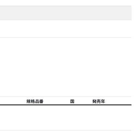
規格品番
国
発売年