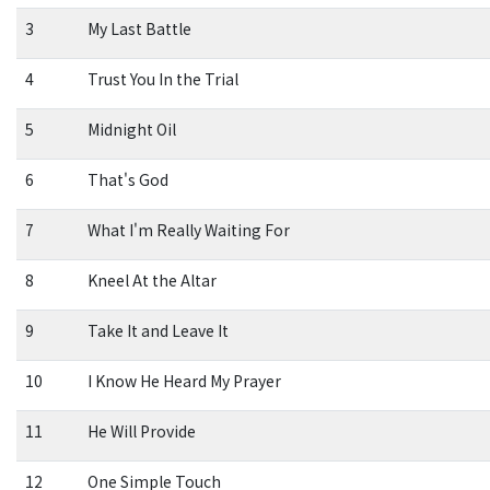
3
My Last Battle
4
Trust You In the Trial
5
Midnight Oil
6
That's God
7
What I'm Really Waiting For
8
Kneel At the Altar
9
Take It and Leave It
10
I Know He Heard My Prayer
11
He Will Provide
12
One Simple Touch