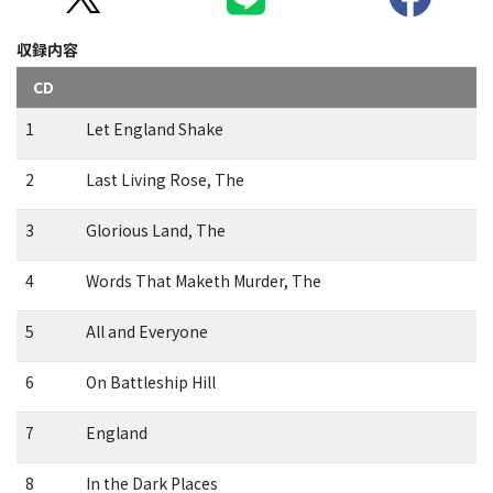
収録内容
CD
1
Let England Shake
2
Last Living Rose, The
3
Glorious Land, The
4
Words That Maketh Murder, The
5
All and Everyone
6
On Battleship Hill
7
England
8
In the Dark Places