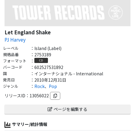
Let England Shake
PJ Harvey
レーベル
：
Island (Label)
規格品番
：
2753189
フォーマット
：
CD
バーコード
：
602527531892
国
：
インターナショナル - International
発売日
：
2010年12月31日
ジャンル
：
Rock
、
Pop
リリースID：
13056022
ページを編集する
サマリー/統計情報