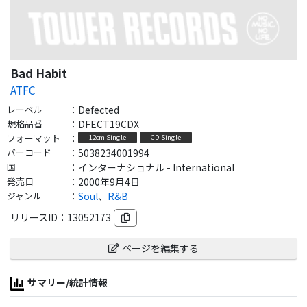
Bad Habit
ATFC
レーベル
：
Defected
規格品番
：
DFECT19CDX
フォーマット
：
12cm Single
CD Single
バーコード
：
5038234001994
国
：
インターナショナル - International
発売日
：
2000年9月4日
ジャンル
：
Soul
、
R&B
リリースID：
13052173
ページを編集する
サマリー/統計情報