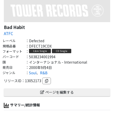
Bad Habit
ATFC
レーベル
：
Defected
規格品番
：
DFECT19CDX
フォーマット
：
12cm Single
CD Single
バーコード
：
5038234001994
国
：
インターナショナル - International
発売日
：
2000年9月4日
ジャンル
：
Soul
、
R&B
リリースID：
13052173
ページを編集する
サマリー/統計情報