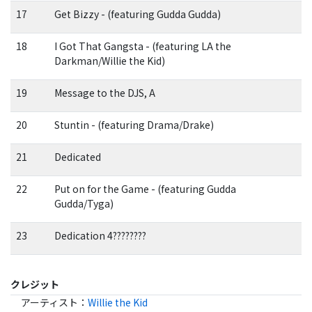
17
Get Bizzy - (featuring Gudda Gudda)
18
I Got That Gangsta - (featuring LA the
Darkman/Willie the Kid)
19
Message to the DJS, A
20
Stuntin - (featuring Drama/Drake)
21
Dedicated
22
Put on for the Game - (featuring Gudda
Gudda/Tyga)
23
Dedication 4????????
クレジット
アーティスト
：
Willie the Kid