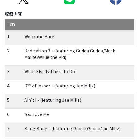
収録内容
CD
1
Welcome Back
2
Dedication 3 - (featuring Gudda Gudda/Mack
Maine/Willie the Kid)
3
What Else Is There to Do
4
D**k Pleaser - (featuring Jae Millz)
5
Ain't I - (featuring Jae Millz)
6
You Love Me
7
Bang Bang - (featuring Gudda Gudda/Jae Millz)