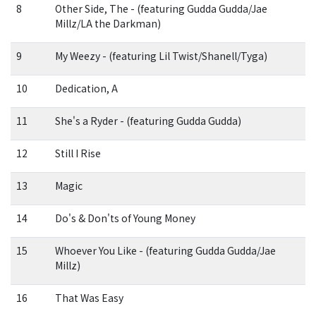
8
Other Side, The - (featuring Gudda Gudda/Jae
Millz/LA the Darkman)
9
My Weezy - (featuring Lil Twist/Shanell/Tyga)
10
Dedication, A
11
She's a Ryder - (featuring Gudda Gudda)
12
Still I Rise
13
Magic
14
Do's & Don'ts of Young Money
15
Whoever You Like - (featuring Gudda Gudda/Jae
Millz)
16
That Was Easy