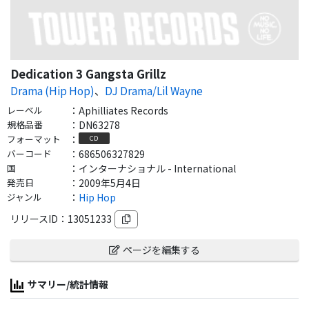
Dedication 3 Gangsta Grillz
Drama (Hip Hop)
、
DJ Drama/Lil Wayne
レーベル
：
Aphilliates Records
規格品番
：
DN63278
フォーマット
：
CD
バーコード
：
686506327829
国
：
インターナショナル - International
発売日
：
2009年5月4日
ジャンル
：
Hip Hop
リリースID：
13051233
ページを編集する
サマリー/統計情報