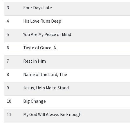
3
Four Days Late
4
His Love Runs Deep
5
You Are My Peace of Mind
6
Taste of Grace, A
7
Rest in Him
8
Name of the Lord, The
9
Jesus, Help Me to Stand
10
Big Change
11
My God Will Always Be Enough