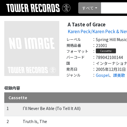
すべて
A Taste of Grace
Karen Peck/Karen Peck & Ne
レーベル
：
Spring Hill Music
規格品番
：
21001
フォーマット
：
Cassette
バーコード
：
789042100144
国
：
インターナショナル - 
発売日
：
2005年12月31日
ジャンル
：
Gospel
、
讃美歌
収録内容
Cassette
1
I'll Never Be Able (To Tell It All)
2
Truth Is, The