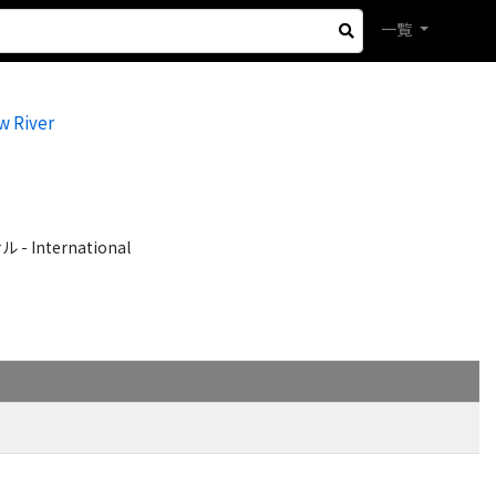
一覧
w River
International