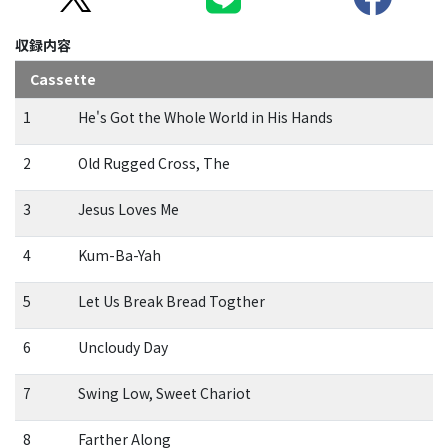
収録内容
Cassette
1
He's Got the Whole World in His Hands
2
Old Rugged Cross, The
3
Jesus Loves Me
4
Kum-Ba-Yah
5
Let Us Break Bread Togther
6
Uncloudy Day
7
Swing Low, Sweet Chariot
8
Farther Along