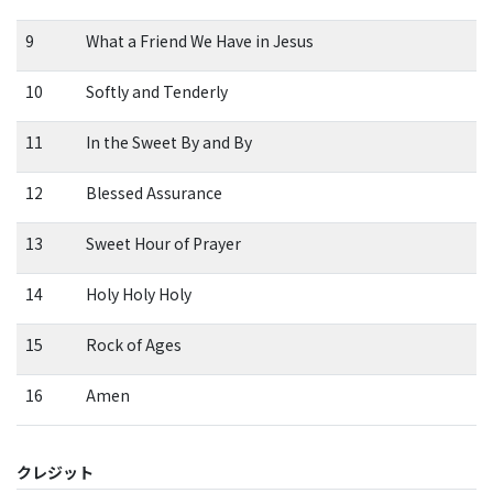
9
What a Friend We Have in Jesus
10
Softly and Tenderly
11
In the Sweet By and By
12
Blessed Assurance
13
Sweet Hour of Prayer
14
Holy Holy Holy
15
Rock of Ages
16
Amen
クレジット