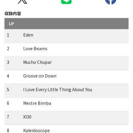
収録内容
LP
1
Eden
2
Love Beams
3
Mucho Chupar
4
Groove on Down
5
I Love Every Little Thing About You
6
Mestre Bimba
7
Xl30
8
Kaleidoscope