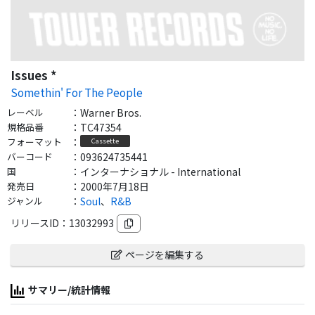
Issues *
Somethin' For The People
レーベル
：
Warner Bros.
規格品番
：
TC47354
フォーマット
：
Cassette
バーコード
：
093624735441
国
：
インターナショナル - International
発売日
：
2000年7月18日
ジャンル
：
Soul
、
R&B
リリースID：
13032993
ページを編集する
サマリー/統計情報