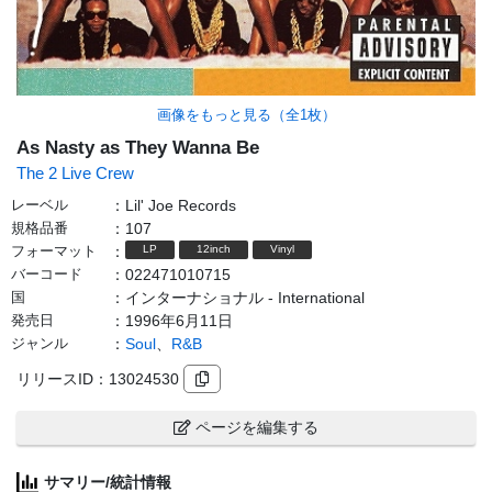
画像をもっと見る（全
1
枚）
As Nasty as They Wanna Be
The 2 Live Crew
レーベル
：
Lil' Joe Records
規格品番
：
107
フォーマット
：
LP
12inch
Vinyl
バーコード
：
022471010715
国
：
インターナショナル - International
発売日
：
1996年6月11日
ジャンル
：
Soul
、
R&B
リリースID：
13024530
ページを編集する
サマリー/統計情報