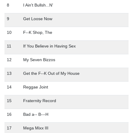
8
I Ain't Bullsh...N'
9
Get Loose Now
10
F--K Shop, The
11
If You Believe in Having Sex
12
My Seven Bizzos
13
Get the F--K Out of My House
14
Reggae Joint
15
Fraternity Record
16
Bad a-- B---H
17
Mega Mixx III