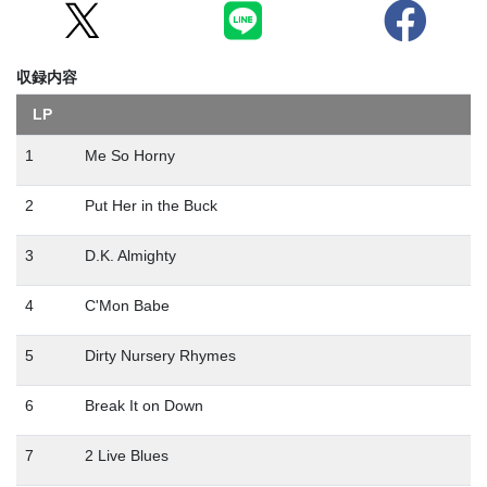
収録内容
LP
1
Me So Horny
2
Put Her in the Buck
3
D.K. Almighty
4
C'Mon Babe
5
Dirty Nursery Rhymes
6
Break It on Down
7
2 Live Blues