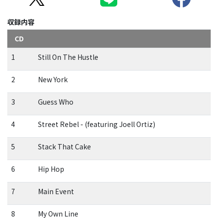
収録内容
CD
1
Still On The Hustle
2
New York
3
Guess Who
4
Street Rebel - (featuring Joell Ortiz)
5
Stack That Cake
6
Hip Hop
7
Main Event
8
My Own Line