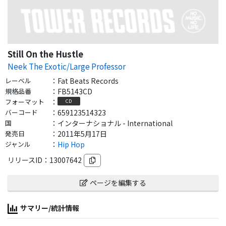
Still On the Hustle
Neek The Exotic/Large Professor
レーベル
：
Fat Beats Records
規格品番
：
FB5143CD
フォーマット
：
CD
バーコード
：
659123514323
国
：
インターナショナル - International
発売日
：
2011年5月17日
ジャンル
：
Hip Hop
リリースID：
13007642
ページを編集する
サマリー/統計情報