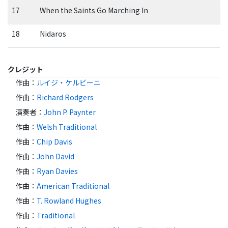
17
When the Saints Go Marching In
18
Nidaros
クレジット
作曲
：
ルイジ・ケルビーニ
作曲
：
Richard Rodgers
演奏者
：
John P. Paynter
作曲
：
Welsh Traditional
作曲
：
Chip Davis
作曲
：
John David
作曲
：
Ryan Davies
作曲
：
American Traditional
作曲
：
T. Rowland Hughes
作曲
：
Traditional