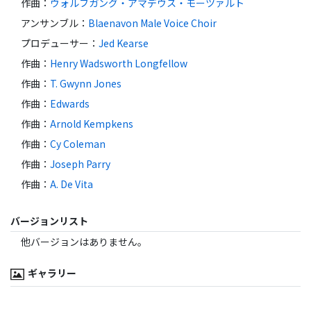
作曲
：
ウォルフガング・アマデウス・モーツァルト
アンサンブル
：
Blaenavon Male Voice Choir
プロデューサー
：
Jed Kearse
作曲
：
Henry Wadsworth Longfellow
作曲
：
T. Gwynn Jones
作曲
：
Edwards
作曲
：
Arnold Kempkens
作曲
：
Cy Coleman
作曲
：
Joseph Parry
作曲
：
A. De Vita
バージョンリスト
他バージョンはありません。
ギャラリー