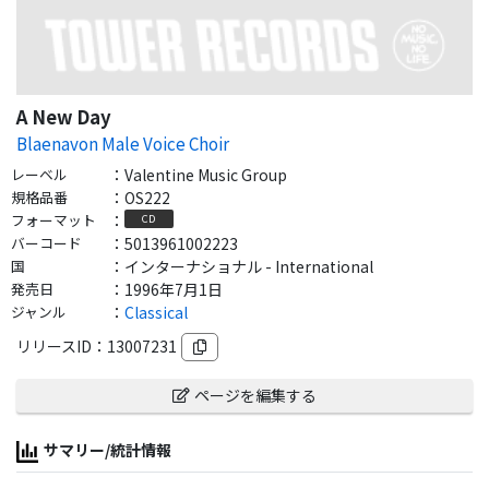
A New Day
Blaenavon Male Voice Choir
レーベル
：
Valentine Music Group
規格品番
：
OS222
フォーマット
：
CD
バーコード
：
5013961002223
国
：
インターナショナル - International
発売日
：
1996年7月1日
ジャンル
：
Classical
リリースID：
13007231
ページを編集する
サマリー/統計情報