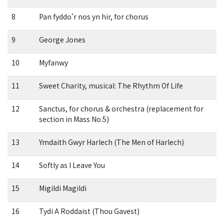
8
Pan fyddo'r nos yn hir, for chorus
9
George Jones
10
Myfanwy
11
Sweet Charity, musical: The Rhythm Of Life
12
Sanctus, for chorus & orchestra (replacement for
section in Mass No.5)
13
Ymdaith Gwyr Harlech (The Men of Harlech)
14
Softly as I Leave You
15
Migildi Magildi
16
Tydi A Roddaist (Thou Gavest)