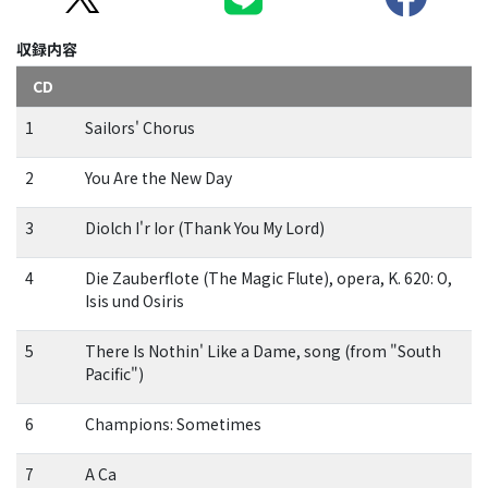
収録内容
CD
1
Sailors' Chorus
2
You Are the New Day
3
Diolch I'r Ior (Thank You My Lord)
4
Die Zauberflote (The Magic Flute), opera, K. 620: O,
Isis und Osiris
5
There Is Nothin' Like a Dame, song (from "South
Pacific")
6
Champions: Sometimes
7
A Ca