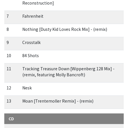
Reconstruction]
7
Fahrenheit
8
Nothing [Dusty Kid Loves Rock Mix] - (remix)
9
Crosstalk
10
84 Shots
11
Tracking Treasure Down [Wippenberg 128 Mix] -
(remix, featuring Molly Bancroft)
12
Nesk
13
Moan [Trentemoller Remix] - (remix)
CD