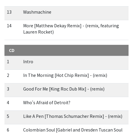
13
Washmachine
14
More [Matthew Dekay Remix] - (remix, featuring
Lauren Rocket)
CD
1
Intro
2
In The Morning [Hot Chip Remix] - (remix)
3
Good For Me [King Roc Dub Mix] - (remix)
4
Who's Afraid of Detroit?
5
Like A Pen [Thomas Schumacher Remix] - (remix)
6
Colombian Soul [Gabriel and Dresden Tuscan Soul