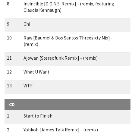
8
Invincible [D.O.N.S. Remix] - (remix, featuring
Claudia Kennaugh)
9
Chi
10
Raw [Baumel & Dos Santos Threesixty Mix] -
(remix)
11
Ajowan [Stereofunk Remix] - (remix)
12
What U Want
13
WTF
CD
1
Start to Finish
2
Yohkoh [James Talk Remix] - (remix)