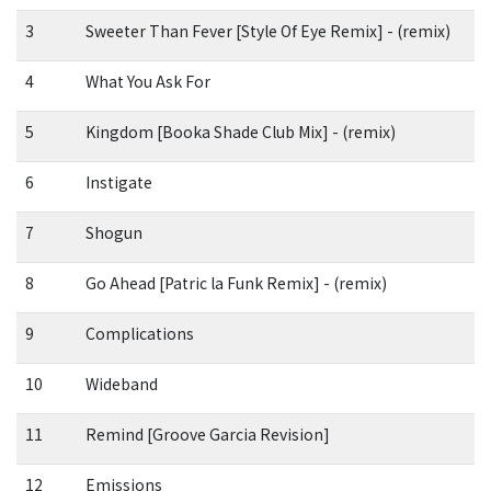
3
Sweeter Than Fever [Style Of Eye Remix] - (remix)
4
What You Ask For
5
Kingdom [Booka Shade Club Mix] - (remix)
6
Instigate
7
Shogun
8
Go Ahead [Patric la Funk Remix] - (remix)
9
Complications
10
Wideband
11
Remind [Groove Garcia Revision]
12
Emissions