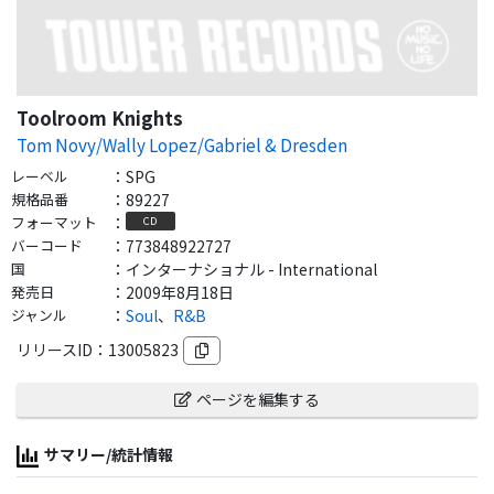
Toolroom Knights
Tom Novy/Wally Lopez/Gabriel & Dresden
レーベル
：
SPG
規格品番
：
89227
フォーマット
：
CD
バーコード
：
773848922727
国
：
インターナショナル - International
発売日
：
2009年8月18日
ジャンル
：
Soul
、
R&B
リリースID：
13005823
ページを編集する
サマリー/統計情報