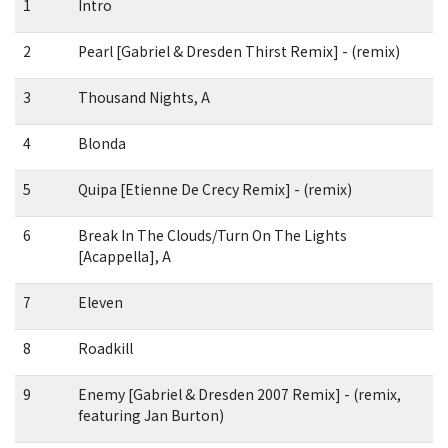
1
Intro
2
Pearl [Gabriel & Dresden Thirst Remix] - (remix)
3
Thousand Nights, A
4
Blonda
5
Quipa [Etienne De Crecy Remix] - (remix)
6
Break In The Clouds/Turn On The Lights
[Acappella], A
7
Eleven
8
Roadkill
9
Enemy [Gabriel & Dresden 2007 Remix] - (remix,
featuring Jan Burton)