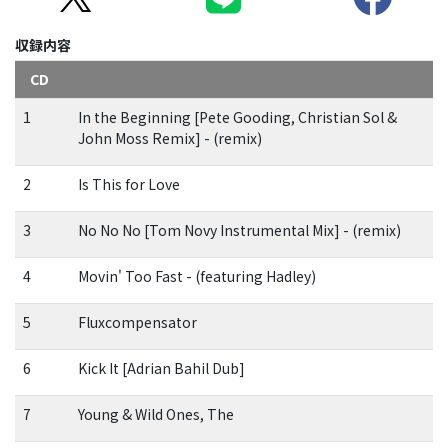
収録内容
CD
1
In the Beginning [Pete Gooding, Christian Sol &
John Moss Remix] - (remix)
2
Is This for Love
3
No No No [Tom Novy Instrumental Mix] - (remix)
4
Movin' Too Fast - (featuring Hadley)
5
Fluxcompensator
6
Kick It [Adrian Bahil Dub]
7
Young & Wild Ones, The