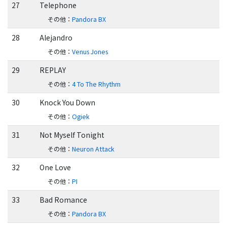
27
Telephone
その他
：
Pandora BX
28
Alejandro
その他
：
Venus Jones
29
REPLAY
その他
：
4 To The Rhythm
30
Knock You Down
その他
：
Ogiek
31
Not Myself Tonight
その他
：
Neuron Attack
32
One Love
その他
：
PI
33
Bad Romance
その他
：
Pandora BX