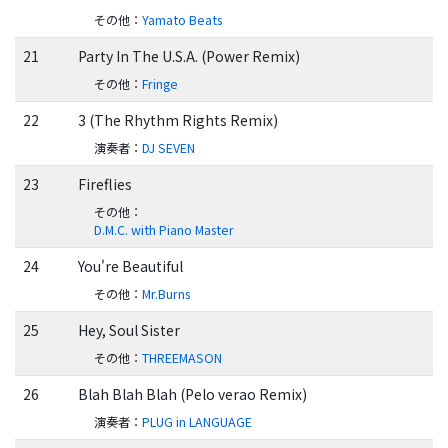
その他
：
Yamato Beats
21
Party In The U.S.A. (Power Remix)
その他
：
Fringe
22
3 (The Rhythm Rights Remix)
演奏者
：
DJ SEVEN
23
Fireflies
その他
：
D.M.C. with Piano Master
24
You're Beautiful
その他
：
Mr.Burns
25
Hey, Soul Sister
その他
：
THREEMASON
26
Blah Blah Blah (Pelo verao Remix)
演奏者
：
PLUG in LANGUAGE