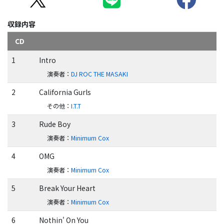
収録内容
CD
1
Intro
演奏者
：
DJ ROC THE MASAKI
2
California Gurls
その他
：
I.T.T
3
Rude Boy
演奏者
：
Minimum Cox
4
OMG
演奏者
：
Minimum Cox
5
Break Your Heart
演奏者
：
Minimum Cox
6
Nothin' On You