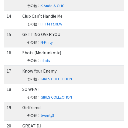
その他
：
K.Ando & OHC
14
Club Can't Handle Me
その他
：
I.T.T feat.REW
15
GETTING OVER YOU
その他
：
N-Finity
16
Shots (Modrunkmix)
その他
：
idiots
17
Know Your Enemy
その他
：
GIRLS COLLECTION
18
SO WHAT
その他
：
GIRLS COLLECTION
19
Girlfriend
その他
：
twenty5
20
GREAT DJ