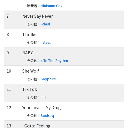
演奏者
：
Minimum Cox
7
Never Say Never
その他
：
i-deal
8
Thriller
その他
：
i-steal
9
BABY
その他
：
4 To The Rhythm
10
She Wolf
その他
：
Sapphire
11
Tik Tok
その他
：
I.T.T
12
Your Love Is My Drug
その他
：
Soulseq
13
I Gotta Feeling