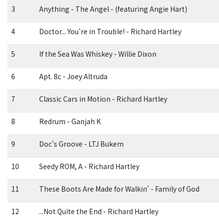
3
Anything - The Angel - (featuring Angie Hart)
4
Doctor... You're in Trouble! - Richard Hartley
5
If the Sea Was Whiskey - Willie Dixon
6
Apt. 8c - Joey Altruda
7
Classic Cars in Motion - Richard Hartley
8
Redrum - Ganjah K
9
Doc's Groove - LTJ Bukem
10
Seedy ROM, A - Richard Hartley
11
These Boots Are Made for Walkin' - Family of God
12
...Not Quite the End - Richard Hartley