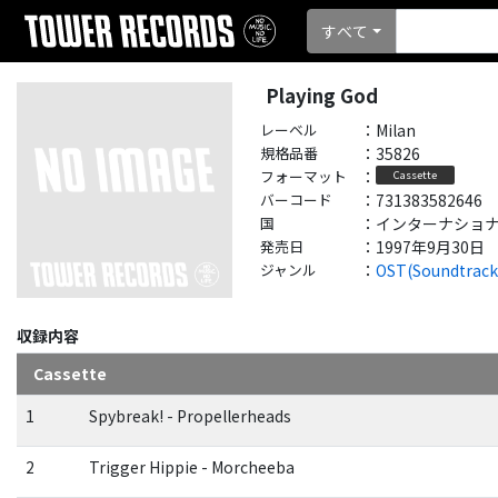
すべて
Playing God
レーベル
：
Milan
規格品番
：
35826
フォーマット
：
Cassette
バーコード
：
731383582646
国
：
インターナショナル - 
発売日
：
1997年9月30日
ジャンル
：
OST(Soundtrack
収録内容
Cassette
1
Spybreak! - Propellerheads
2
Trigger Hippie - Morcheeba