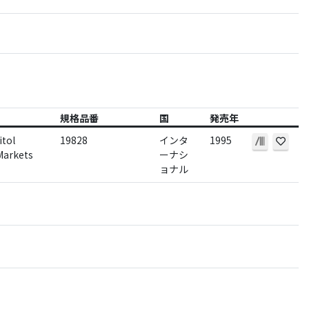
規格品番
国
発売年
itol
19828
インタ
1995
Markets
ーナシ
ョナル