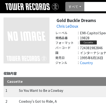
すべて
Gold Buckle Dreams
Chris LeDoux
レーベル
：
EMI-Capitol Spe
規格品番
：
19828
フォーマット
：
Cassette
バーコード
：
724381982846
国
：
インターナショナル - 
発売日
：
1995年6月16日
ジャンル
：
Country
収録内容
Cassette
1
So You Want to Be a Cowbay
2
Cowboy's Got to Ride, A