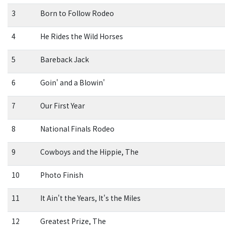
3
Born to Follow Rodeo
4
He Rides the Wild Horses
5
Bareback Jack
6
Goin' and a Blowin'
7
Our First Year
8
National Finals Rodeo
9
Cowboys and the Hippie, The
10
Photo Finish
11
It Ain't the Years, It's the Miles
12
Greatest Prize, The