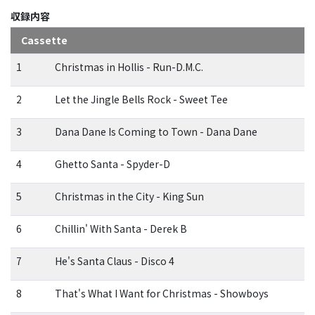
収録内容
Cassette
1
Christmas in Hollis - Run-D.M.C.
2
Let the Jingle Bells Rock - Sweet Tee
3
Dana Dane Is Coming to Town - Dana Dane
4
Ghetto Santa - Spyder-D
5
Christmas in the City - King Sun
6
Chillin' With Santa - Derek B
7
He's Santa Claus - Disco 4
8
That's What I Want for Christmas - Showboys