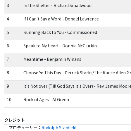
3
In the Shelter - Richard Smallwood
4
If I Can't Say a Word - Donald Lawrence
5
Running Back to You - Commissioned
6
Speak to My Heart - Donnie McClurkin
7
Meantime - Benjamin Winans
8
Choose Ye This Day - Derrick Starks/The Rance Allen 
9
It's Not over (Till God Says It's Over) - Rev. James Moor
10
Rock of Ages - Al Green
クレジット
プロデューサー
：
Rudolph Stanfield