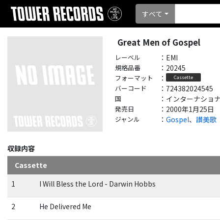
すべて
Great Men of Gospel
レーベル
：
EMI
規格品番
：
20245
フォーマット
：
Cassette
バーコード
：
724382024545
国
：
インターナショナル - 
発売日
：
2000年1月25日
ジャンル
：
Gospel
、
讃美歌
収録内容
Cassette
1
I Will Bless the Lord - Darwin Hobbs
2
He Delivered Me