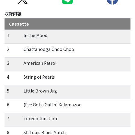
収録内容
Cassette
1
In the Mood
2
Chattanooga Choo Choo
3
American Patrol
4
String of Pearls
5
Little Brown Jug
6
(I've Got a Gal In) Kalamazoo
7
Tuxedo Junction
8
St. Louis Blues March