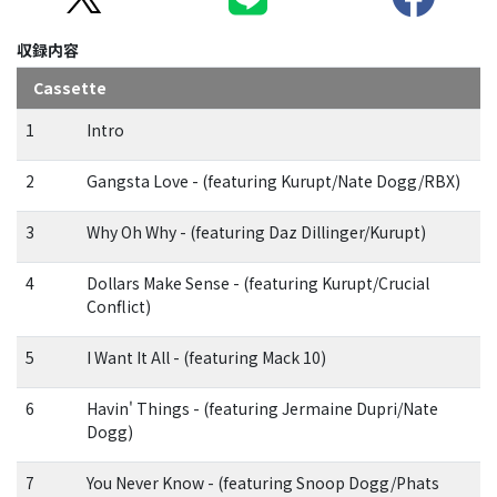
収録内容
Cassette
1
Intro
2
Gangsta Love - (featuring Kurupt/Nate Dogg/RBX)
3
Why Oh Why - (featuring Daz Dillinger/Kurupt)
4
Dollars Make Sense - (featuring Kurupt/Crucial
Conflict)
5
I Want It All - (featuring Mack 10)
6
Havin' Things - (featuring Jermaine Dupri/Nate
Dogg)
7
You Never Know - (featuring Snoop Dogg/Phats