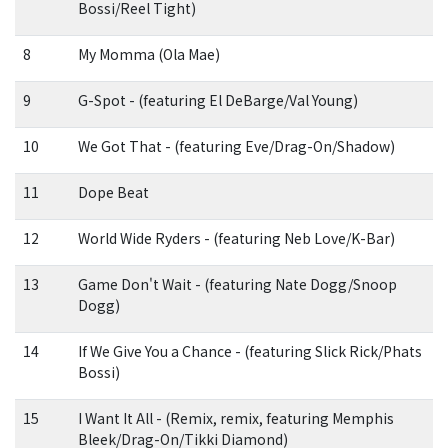
Bossi/Reel Tight)
8
My Momma (Ola Mae)
9
G-Spot - (featuring El DeBarge/Val Young)
10
We Got That - (featuring Eve/Drag-On/Shadow)
11
Dope Beat
12
World Wide Ryders - (featuring Neb Love/K-Bar)
13
Game Don't Wait - (featuring Nate Dogg/Snoop
Dogg)
14
If We Give You a Chance - (featuring Slick Rick/Phats
Bossi)
15
I Want It All - (Remix, remix, featuring Memphis
Bleek/Drag-On/Tikki Diamond)