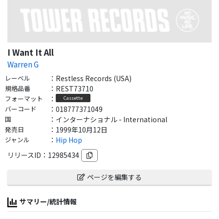
I Want It All
Warren G
レーベル
：
Restless Records (USA)
規格品番
：
REST73710
フォーマット
：
Cassette
バーコード
：
018777371049
国
：
インターナショナル - International
発売日
：
1999年10月12日
ジャンル
：
Hip Hop
リリースID：
12985434
ページを編集する
サマリー/統計情報