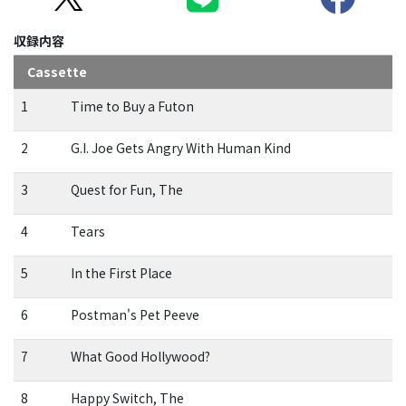
収録内容
Cassette
1
Time to Buy a Futon
2
G.I. Joe Gets Angry With Human Kind
3
Quest for Fun, The
4
Tears
5
In the First Place
6
Postman's Pet Peeve
7
What Good Hollywood?
8
Happy Switch, The